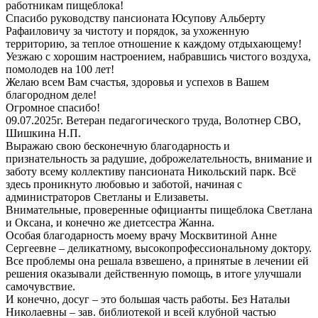
работникам пищеблока!
Спасибо руководству пансионата Юсупову Альберту
Рафаиловичу за чистоту и порядок, за ухоженную
территорию, за теплое отношение к каждому отдыхающему!
Уезжаю с хорошим настроением, набравшись чистого воздуха,
помолодев на 100 лет!
Желаю всем Вам счастья, здоровья и успехов в Вашем
благородном деле!
Огромное спасибо!
09.07.2025г. Ветеран педагогического труда, Волотнер СВО,
Шишкина Н.П.
Выражаю свою бесконечную благодарность и
признательность за радушие, доброжелательность, внимание и
заботу всему коллективу пансионата Никольский парк. Всё
здесь проникнуто любовью и заботой, начиная с
администраторов Светланы и Елизаветы.
Внимательные, проверенные официанты пищеблока Светлана
и Оксана, и конечно же диетсестра Жанна.
Особая благодарность моему врачу Москвитиной Анне
Сергеевне – деликатному, высокопрофессиональному доктору.
Все проблемы она решала взвешено, а принятые в лечении ей
решения оказывали действенную помощь, в итоге улучшали
самочувствие.
И конечно, досуг – это большая часть работы. Без Натальи
Николаевны – зав. библиотекой и всей клубной частью