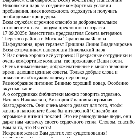
Никольский парк за создание комфортных условий
пребывания, имея возможность отдохнуть и получить
необходимые процедуры.
Всем службам огромное спасибо за доброжелательное
отношение к нам – людям преклонного возраста.
17.09.2025г. Заместитель председателя Совета ветеранов
Тверского района г. Москвы Тараненкова Флюра
Шафиулловна, врач-терапевт Гришина Лидия Владимировна
Всем сотрудникам пансионата Никольский парк.
У Вас очень хорошо всё устроено! Прекрасные сотрудники и
очень комфортные комнаты, где проживают Ваши гости.
Очень внимательные, доброжелательные и много знающие
врачи, дающие ценные советы. Только добрые слова и
пожелания обслуживающему персоналу.
Разнообразное питание: Видимо хороший повар. Особенно
вкусные каши.
А о сотрудниках библиотеки можно говорить отдельно.
Наталья Николаевна, Виктория Ивановна огромная
благодарность. Они очень много делают для того, чтобы
жизнь в пансионате была бы интересной! Спасибо им
огромное и низкий поклон! Это не равнодушные люди, они
дарят нам частичку своего сердечного тепла. Словом, спасибо
Вам за то, что Вы есть!
Искренне желаю Вам долгих лет существования!