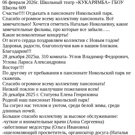
06 февраля 2026г. Школьный театр «КУКАРЯМБА» ГБОУ
Школы 609
Счастье!!!! Отдыхать в пансионате Никольский парк.
Спасибо огромное всему коллективу пансионата. Всё
замечательно! Хочется отметить Наталью Николаевну, какие
замечательные фильмы, про которые все забыли…..
Какие великолепные концерты!
От всего сердца поздравляем коллектив с Новым годом!
Здоровья, радости, благополучия вам и вашим близким.
Благодарим!!!
28 декабря 2025ш. 310 комната- Углов Владимир Федорович,
Углова Лариса Александровна
Восторг!!!
По другому от пребывания в пансионате Никольский парк не
скажешь.
Спасибо огромное всему коллективу пансионата!
Низкий поклон и наилучшие пожелания всем!
26 декабря 2025 г. Статуева Елена Генриховна
Родной наш пансионат Никольский парк!
Ты согрел нас теплом и уютом, среди белой зимы, среди
длинных ночей.
Большое спасибо коллективу за высокое обслуживание:
-чуткие и внимательные врачи (Анна Сергеевна)
-заботливые медсестры (Ольга Ивановна)
-ошеломляющий просветитель, организатор досуга (Наталья