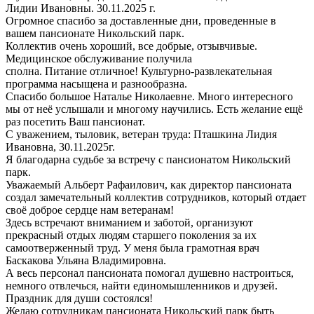
Лидии Ивановны. 30.11.2025 г.
Огромное спасибо за доставленные дни, проведенные в
вашем пансионате Никольский парк.
Коллектив очень хороший, все добрые, отзывчивые.
Медицинское обслуживание получила
сполна. Питание отличное! Культурно-развлекательная
программа насыщена и разнообразна.
Спасибо большое Наталье Николаевне. Много интересного
мы от неё услышали и многому научились. Есть желание ещё
раз посетить Ваш пансионат.
С уважением, тыловик, ветеран труда: Пташкина Лидия
Ивановна, 30.11.2025г.
Я благодарна судьбе за встречу с пансионатом Никольский
парк.
Уважаемый Альберт Рафаилович, как директор пансионата
создал замечательный коллектив сотрудников, который отдает
своё доброе сердце нам ветеранам!
Здесь встречают вниманием и заботой, организуют
прекрасный отдых людям старшего поколения за их
самоотверженный труд. У меня была грамотная врач
Баскакова Ульяна Владимировна.
А весь персонал пансионата помогал душевно настроиться,
немного отвлечься, найти единомышленников и друзей.
Праздник для души состоялся!
Желаю сотрудникам пансионата Никольский парк быть