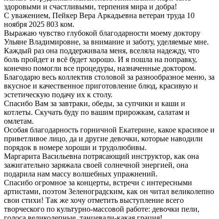
здоровыми и счастливыми, терпения мира и добра!
С уважением, Пейкер Вера Аркадьевна ветеран труда 10
ноября 2025 803 ком.
Выражаю чувство глубокой благодарности моему доктору
Ульяне Владимировне, за внимание и заботу, уделяемые мне.
Каждый раз она поддерживала меня, вселяла надежду, что
боль пройдет и всё будет хорошо. И я пошла на поправку,
конечно помогли все процедуры, назначенные доктором.
Благодарю весь коллектив столовой за разнообразное меню, за
вкусное и качественное приготовление блюд, красивую и
эстетическую подачу их к столу.
Спасибо Вам за завтраки, обеды, за супчики и каши и
котлеты. Скучать буду по вашим прирожкам, салатам и
омлетам.
Особая благодарность горничной Екатерине, какое красивое и
приветливое лицо, да и другие девочки, которые наводили
порядок в номере хороши и трудолюбивы.
Маргарита Васильевна потрясающий инструктор, как она
зажигательно заряжала своей солнечной энергией, она
подарила нам массу волшебных упражнений.
Спасибо огромное за концерты, встречи с интересными
артистами, поэтом Зеленоградским, как он читал великолепно
свои стихи! Так же хочу отметить выступление всего
творческого по культурно-массовой работе: девочки пели,
голоса великолепные, танцевали-какая грация!