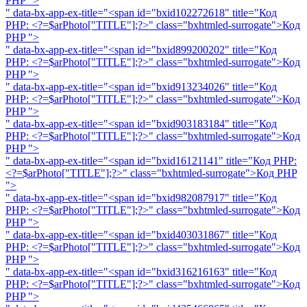
PHP
">
" data-bx-app-ex-title="<span id="bxid102272618" title="Код
PHP: <?=$arPhoto["TITLE"];?>" class="bxhtmled-surrogate">
Код
PHP
">
" data-bx-app-ex-title="<span id="bxid899200202" title="Код
PHP: <?=$arPhoto["TITLE"];?>" class="bxhtmled-surrogate">
Код
PHP
">
" data-bx-app-ex-title="<span id="bxid913234026" title="Код
PHP: <?=$arPhoto["TITLE"];?>" class="bxhtmled-surrogate">
Код
PHP
">
" data-bx-app-ex-title="<span id="bxid903183184" title="Код
PHP: <?=$arPhoto["TITLE"];?>" class="bxhtmled-surrogate">
Код
PHP
">
" data-bx-app-ex-title="<span id="bxid16121141" title="Код PHP:
<?=$arPhoto["TITLE"];?>" class="bxhtmled-surrogate">
Код PHP
">
" data-bx-app-ex-title="<span id="bxid982087917" title="Код
PHP: <?=$arPhoto["TITLE"];?>" class="bxhtmled-surrogate">
Код
PHP
">
" data-bx-app-ex-title="<span id="bxid403031867" title="Код
PHP: <?=$arPhoto["TITLE"];?>" class="bxhtmled-surrogate">
Код
PHP
">
" data-bx-app-ex-title="<span id="bxid316216163" title="Код
PHP: <?=$arPhoto["TITLE"];?>" class="bxhtmled-surrogate">
Код
PHP
">