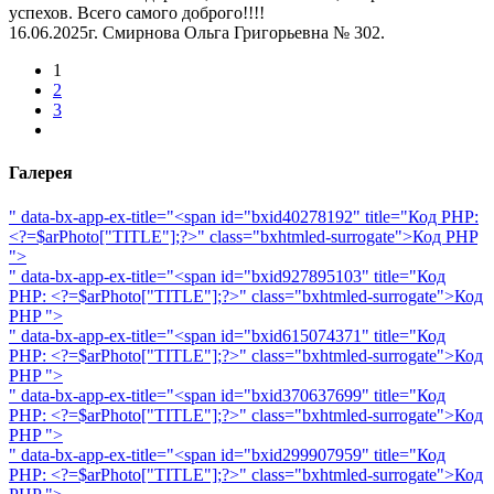
успехов. Всего самого доброго!!!!
16.06.2025г. Смирнова Ольга Григорьевна № 302.
1
2
3
Галерея
" data-bx-app-ex-title="<span id="bxid40278192" title="Код PHP:
<?=$arPhoto["TITLE"];?>" class="bxhtmled-surrogate">
Код PHP
">
" data-bx-app-ex-title="<span id="bxid927895103" title="Код
PHP: <?=$arPhoto["TITLE"];?>" class="bxhtmled-surrogate">
Код
PHP
">
" data-bx-app-ex-title="<span id="bxid615074371" title="Код
PHP: <?=$arPhoto["TITLE"];?>" class="bxhtmled-surrogate">
Код
PHP
">
" data-bx-app-ex-title="<span id="bxid370637699" title="Код
PHP: <?=$arPhoto["TITLE"];?>" class="bxhtmled-surrogate">
Код
PHP
">
" data-bx-app-ex-title="<span id="bxid299907959" title="Код
PHP: <?=$arPhoto["TITLE"];?>" class="bxhtmled-surrogate">
Код