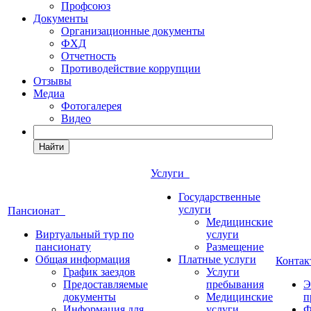
Профсоюз
Документы
Организационные документы
ФХД
Отчетность
Противодействие коррупции
Отзывы
Медиа
Фотогалерея
Видео
Найти
Услуги
Государственные
услуги
Пансионат
Медицинские
Виртуальный тур по
услуги
пансионату
Размещение
Общая информация
Платные услуги
Конта
График заездов
Услуги
Предоставляемые
пребывания
Э
документы
Медицинские
п
Информация для
услуги
Ф