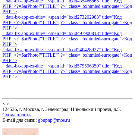
" data-bx-app-ex-title="<span id="bxid435466865" title="Код
PHP: <?=$arPhoto["TITLE"];?>" class="bxhtmled-surrogate">
Код
PHP
">
" data-bx-app-ex-title="<span id="bxid273202983" title="Код
PHP: <?=$arPhoto["TITLE"];?>" class="bxhtmled-surrogate">
Код
PHP
">
" data-bx-app-ex-title="<span id="bxid497900813" title="Код
PHP: <?=$arPhoto["TITLE"];?>" class="bxhtmled-surrogate">
Код
PHP
">
" data-bx-app-ex-title="<span id="bxid540428927" title="Код
PHP: <?=$arPhoto["TITLE"];?>" class="bxhtmled-surrogate">
Код
PHP
">
" data-bx-app-ex-title="<span id="bxid579596350" title="Код
PHP: <?=$arPhoto["TITLE"];?>" class="bxhtmled-surrogate">
Код
PHP
">
<
>
124536, г. Москва, г. Зеленоград. Никольский проезд, д.5.
Схема проезда
E-mail для связи:
gbupnp@mos.ru