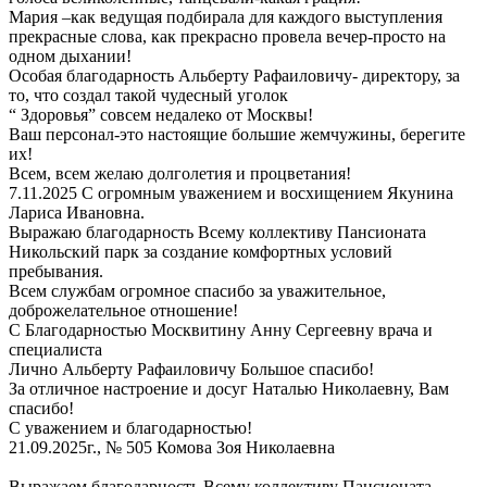
Мария –как ведущая подбирала для каждого выступления
прекрасные слова, как прекрасно провела вечер-просто на
одном дыхании!
Особая благодарность Альберту Рафаиловичу- директору, за
то, что создал такой чудесный уголок
“ Здоровья” совсем недалеко от Москвы!
Ваш персонал-это настоящие большие жемчужины, берегите
их!
Всем, всем желаю долголетия и процветания!
7.11.2025 С огромным уважением и восхищением Якунина
Лариса Ивановна.
Выражаю благодарность Всему коллективу Пансионата
Никольский парк за создание комфортных условий
пребывания.
Всем службам огромное спасибо за уважительное,
доброжелательное отношение!
С Благодарностью Москвитину Анну Сергеевну врача и
специалиста
Лично Альберту Рафаиловичу Большое спасибо!
За отличное настроение и досуг Наталью Николаевну, Вам
спасибо!
С уважением и благодарностью!
21.09.2025г., № 505 Комова Зоя Николаевна
Выражаем благодарность Всему коллективу Пансионата