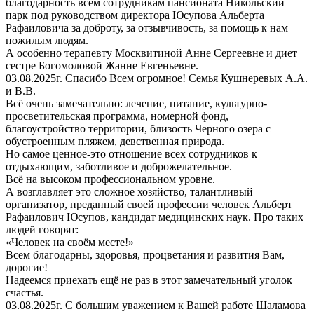
благодарность всем сотрудникам пансионата Никольский
парк под руководством директора Юсупова Альберта
Рафаиловича за доброту, за отзывчивость, за помощь к нам
пожилым людям.
А особенно терапевту Москвитиной Анне Сергеевне и диет
сестре Богомоловой Жанне Евгеньевне.
03.08.2025г. Спасибо Всем огромное! Семья Кушнеревых А.А.
и В.В.
Всё очень замечательно: лечение, питание, культурно-
просветительская программа, номерной фонд,
благоустройство территории, близость Черного озера с
обустроенным пляжем, девственная природа.
Но самое ценное-это отношение всех сотрудников к
отдыхающим, заботливое и доброжелательное.
Всё на высоком профессиональном уровне.
А возглавляет это сложное хозяйство, талантливый
организатор, преданный своей профессии человек Альберт
Рафаилович Юсупов, кандидат медицинских наук. Про таких
людей говорят:
«Человек на своём месте!»
Всем благодарны, здоровья, процветания и развития Вам,
дорогие!
Надеемся приехать ещё не раз в этот замечательный уголок
счастья.
03.08.2025г. С большим уважением к Вашей работе Шаламова