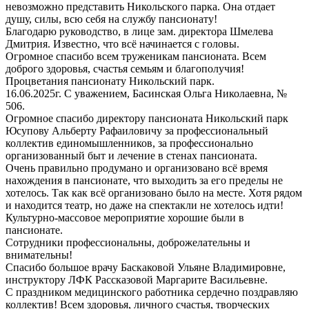
невозможно представить Никольского парка. Она отдает
душу, силы, всю себя на службу пансионату!
Благодарю руководство, в лице зам. директора Шмелева
Дмитрия. Известно, что всё начинается с головы.
Огромное спасибо всем труженикам пансионата. Всем
доброго здоровья, счастья семьям и благополучия!
Процветания пансионату Никольский парк.
16.06.2025г. С уважением, Басинская Ольга Николаевна, №
506.
Огромное спасибо директору пансионата Никольский парк
Юсупову Альберту Рафаиловичу за профессиональный
коллектив единомышленников, за профессионально
организованный быт и лечение в стенах пансионата.
Очень правильно продумано и организовано всё время
нахождения в пансионате, что выходить за его пределы не
хотелось. Так как всё организовано было на месте. Хотя рядом
и находится театр, но даже на спектакли не хотелось идти!
Культурно-массовое мероприятие хорошие были в
пансионате.
Сотрудники профессиональны, доброжелательны и
внимательны!
Спасибо большое врачу Баскаковой Ульяне Владимировне,
инструктору ЛФК Рассказовой Маргарите Васильевне.
С праздником медицинского работника сердечно поздравляю
коллектив! Всем здоровья, личного счастья, творческих