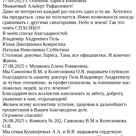
17.09.2025 г. Олейник Лариса Ивановна
Уважаемый Альберт Рафаилович!
Даже не интересно каждый раз писать одно и то же. Хотелось
бы придраться –увы не получается. Имею возможность иногда
сравнивать с другими санаториями. Небо и земля! Так что
опять СПАСИБО!
В моём списке благодарностей:
Владимир Андреевич Гиль
Юлия Дмитриевна Ковригина
Наталья Николаевна Субботина
Столовая: девочки Лариса, Таня, все официантки. И конечно
Жанна.
27.08.2025 г. Мушкина Елена Романовна.
Мы Самонова В.М. и Колесникова О.В. выражаем глубокую
благодарность нашему доктору Гиль Владимиру Андреевичу
за чуткое отношение, за профессионализм, за понимание нас-
пожилых людей, за его лечение!
Благодарим весь коллектив пансионата за заботу, доброту,
уважение к нам, отдыхающим!
Желаем всему коллективу успехов, здоровья и дальнейшего
процветания в Вашем благородном деле.
Огромное спасибо!
26.08.2025 г. Комната № 202, Самонова В.М и Колесникова
О.В.
Мы семья Кушнеревых А.А. и В.В выражаем сердечную