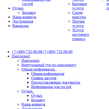
гостей
Бытовые
о
Отдых
услуги
с
Бильярд
Салон
Наша команда
красоты
Достижения
Прочие
Вакансии
услуги
Услуги
ногтевого
сервиса
+7 (499) 735-99-98
+7 (499) 735-99-89
Пансионат
Пансионат
Виртуальный тур по пансионату
Общая информация
Общая информация
График заездов
Предоставляемые документы
Информация для гостей
Отдых
Отдых
Бильярд
Наша команда
Достижения