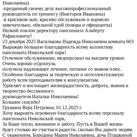
Николаевна)
-преданный своему делу высокопрофессиональный
руководитель по тренингу (Виктория Ивановна)
-в красивом зале, красиво обслуживали и кормили
замечательно, обильной едой (повара и официанты)
Низкий поклон директору пансионата Альберту
Рафаиловичу!
23 декабря 2025 Василькова Надежда Николаевна комната 603
Выражаю большую благодарность всему коллективу
пансионата Никольский парк!
Отличное обслуживание, медперсонал на высшем уровне.
Очень хорошо отдохнула,
получила надлежащее лечение, питание со знаком плюс.
Особенно благодарна за творческую и интеллектуальную
работу всем преподавателям и консультантам.
Удивляет и восхищает жизнерадостность, доброта, знания и
творчество бессменного
руководителя Натальи Николаевны!
Большое спасибо!
Грушина Вера Петровна, 01.12.2025 г.
Хочу выразить огромную благодарность всему персоналу
пансионата Никольский парк,
За Ваше тепло, внимание и заботу. Пусть в Вашей жизни
будет столько же счастья и радости, сколько Вы дарите людям.
С уважением, Бородина Мария Николаевна, дочь Пташкиной