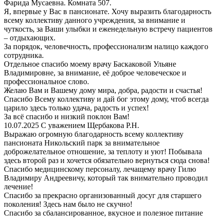
Фарида Мусаевна. Комната 507.
Я, впервые у Вас в пансионате. Хочу выразить благодарность
всему коллективу данного учреждения, за внимание и
чуткость, за Ваши улыбки и еженедельную встречу пациентов
– отдыхающих.
За порядок, человечность, профессионализм налицо каждого
сотрудника.
Отдельное спасибо моему врачу Баскаковой Ульяне
Владимировне, за внимание, её доброе человеческое и
профессиональное слово.
Желаю Вам и Вашему дому мира, добра, радости и счастья!
Спасибо Всему коллективу и дай бог этому дому, чтоб всегда
царило здесь только удача, радость и успех!
За всё спасибо и низкий поклон Вам!
10.07.2025 С уважением Щербакова Р.Н.
Выражаю огромную благодарность всему коллективу
пансионата Никольский парк за внимательное
доброжелательное отношение, за теплоту и уют! Побывала
здесь второй раз и хочется обязательно вернуться сюда снова!
Спасибо медицинскому персоналу, лечащему врачу Гилю
Владимиру Андреевичу, который так внимательно проводил
лечение!
Спасибо за прекрасно организованный досуг для старшего
поколения! Здесь нам было не скучно!
Спасибо за сбалансированное, вкусное и полезное питание