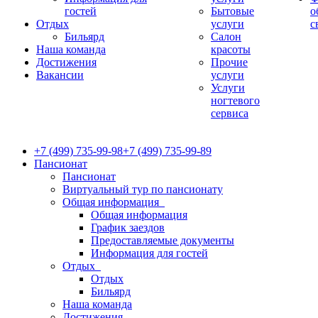
гостей
Бытовые
о
Отдых
услуги
с
Бильярд
Салон
Наша команда
красоты
Достижения
Прочие
Вакансии
услуги
Услуги
ногтевого
сервиса
+7 (499) 735-99-98
+7 (499) 735-99-89
Пансионат
Пансионат
Виртуальный тур по пансионату
Общая информация
Общая информация
График заездов
Предоставляемые документы
Информация для гостей
Отдых
Отдых
Бильярд
Наша команда
Достижения