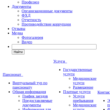
Профсоюз
Документы
Организационные документы
ФХД
Отчетность
Противодействие коррупции
Отзывы
Медиа
Фотогалерея
Видео
Найти
Услуги
Государственные
услуги
Пансионат
Медицинские
Виртуальный тур по
услуги
пансионату
Размещение
Общая информация
Платные услуги
Конта
График заездов
Услуги
Предоставляемые
пребывания
Э
документы
Медицинские
п
Информация для
услуги
Ф