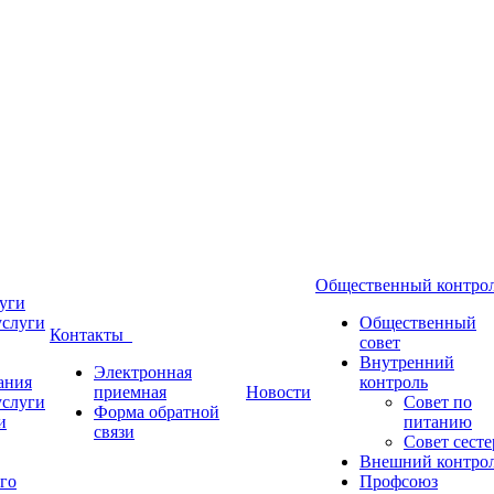
Общественный контр
уги
услуги
Общественный
Контакты
совет
Внутренний
Электронная
ания
контроль
приемная
Новости
услуги
Совет по
Форма обратной
и
питанию
связи
Совет сесте
Внешний контро
го
Профсоюз