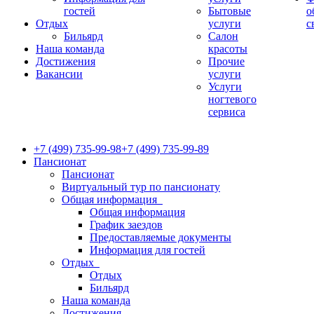
гостей
Бытовые
о
Отдых
услуги
с
Бильярд
Салон
Наша команда
красоты
Достижения
Прочие
Вакансии
услуги
Услуги
ногтевого
сервиса
+7 (499) 735-99-98
+7 (499) 735-99-89
Пансионат
Пансионат
Виртуальный тур по пансионату
Общая информация
Общая информация
График заездов
Предоставляемые документы
Информация для гостей
Отдых
Отдых
Бильярд
Наша команда
Достижения