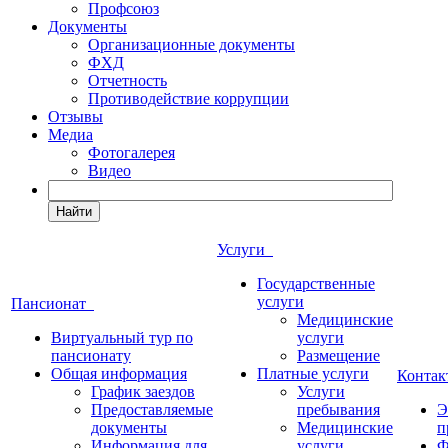
Профсоюз
Документы
Организационные документы
ФХД
Отчетность
Противодействие коррупции
Отзывы
Медиа
Фотогалерея
Видео
Найти
Услуги
Государственные
услуги
Пансионат
Медицинские
Виртуальный тур по
услуги
пансионату
Размещение
Общая информация
Платные услуги
Конта
График заездов
Услуги
Предоставляемые
пребывания
Э
документы
Медицинские
п
Информация для
услуги
Ф