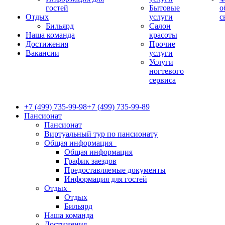
гостей
Бытовые
о
Отдых
услуги
с
Бильярд
Салон
Наша команда
красоты
Достижения
Прочие
Вакансии
услуги
Услуги
ногтевого
сервиса
+7 (499) 735-99-98
+7 (499) 735-99-89
Пансионат
Пансионат
Виртуальный тур по пансионату
Общая информация
Общая информация
График заездов
Предоставляемые документы
Информация для гостей
Отдых
Отдых
Бильярд
Наша команда
Достижения