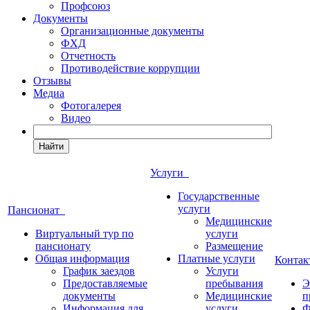
Профсоюз
Документы
Организационные документы
ФХД
Отчетность
Противодействие коррупции
Отзывы
Медиа
Фотогалерея
Видео
Найти
Услуги
Государственные
услуги
Пансионат
Медицинские
Виртуальный тур по
услуги
пансионату
Размещение
Общая информация
Платные услуги
Конта
График заездов
Услуги
Предоставляемые
пребывания
Э
документы
Медицинские
п
Информация для
услуги
Ф