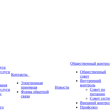
Общественный контр
уги
услуги
Общественный
Контакты
совет
Внутренний
Электронная
ания
контроль
приемная
Новости
услуги
Совет по
Форма обратной
и
питанию
связи
Совет сесте
Внешний контро
го
Профсоюз