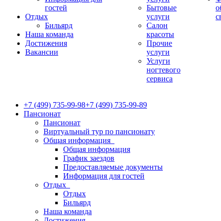
гостей
Бытовые
о
Отдых
услуги
с
Бильярд
Салон
Наша команда
красоты
Достижения
Прочие
Вакансии
услуги
Услуги
ногтевого
сервиса
+7 (499) 735-99-98
+7 (499) 735-99-89
Пансионат
Пансионат
Виртуальный тур по пансионату
Общая информация
Общая информация
График заездов
Предоставляемые документы
Информация для гостей
Отдых
Отдых
Бильярд
Наша команда
Достижения