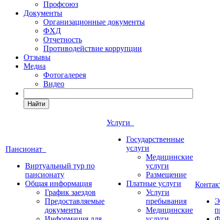
Профсоюз
Документы
Организационные документы
ФХД
Отчетность
Противодействие коррупции
Отзывы
Медиа
Фотогалерея
Видео
Найти
Услуги
Государственные
услуги
Пансионат
Медицинские
Виртуальный тур по
услуги
пансионату
Размещение
Общая информация
Платные услуги
Конта
График заездов
Услуги
Предоставляемые
пребывания
Э
документы
Медицинские
п
Информация для
услуги
Ф