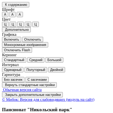
К содержанию
Шрифт
А
А
А
Цвет
Ц
Ц
Ц
Ц
Ц
Дополнительно
Графика
Включить
Отключить
Монохромные изображения
Отключить Flash
Кернинг
Стандартный
Средний
Большой
Интервал
Одинарный
Полуторный
Двойной
Гарнитура
Без засечек
С засечками
Вернуть стандартные настройки
Обычная версия сайта
Закрыть дополнительные настройки
© Мибок: Версия для слабовидящих (модуль на сайт)
Пансионат "Никольский парк"