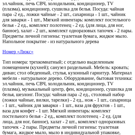
эл.чайник, печь СВЧ, холодильник, кондиционер, TV
(плазма), кондиционер, сушилка для белья. Посуда: чайная
пара -2 ед., ложки чайные - 2 шт., сахарница - 1 шт., чайник
для заварки - 1 шт., Мягкий инвентарь: комплект постельного
белья - 2 ед., комплект полотенец - 2 ед. (для лица, для ног,
банное), халат - 2 шт., комплект одноразовых тапочек - 2 пары.
Предметы личной гигиены: туалетная бумага, жидкое мыло.
Напольное покрытие - из натурального дерева
Номер «Люкс»
Тип номера: трехкомнатный; с отдельно выделенным
помещением (кухней); санузел раздельный. Мебель: кровать;
диван; стол обеденный, стулья, кухонный гарнитур. Материал
мебели - натуральное дерево. Оборудование, бытовая техника:
эл.чайник, печь СВЧ, холодильник, кондиционер, TV
(плазма), музыкальный центр, фен, кондиционер, сушилка для
белья, шезлонг. Посуда: чайная пара -2 ед., столовый набор
(ложки чайные, вилки, тарелки) - 2 ед., нож - 1 шт., сахарница
- 1 шт., чайник для заварки - 1 шт., ваза для фруктов - 1 шт.,
ваза для конфет - 1 шт. Мягкий инвентарь: комплект
постельного белья - 2 ед., комплект полотенец - 2 ед. (для
лица, для ног, банное), халат - 2 шт., комплект одноразовых
тапочек - 2 пары. Предметы личной гигиены: туалетная
бумага, жидкое мыло, мыло в индивидуальной упаковке,