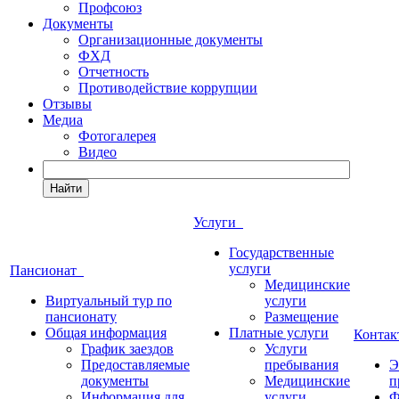
Профсоюз
Документы
Организационные документы
ФХД
Отчетность
Противодействие коррупции
Отзывы
Медиа
Фотогалерея
Видео
Найти
Услуги
Государственные
услуги
Пансионат
Медицинские
Виртуальный тур по
услуги
пансионату
Размещение
Общая информация
Платные услуги
Конта
График заездов
Услуги
Предоставляемые
пребывания
Э
документы
Медицинские
п
Информация для
услуги
Ф