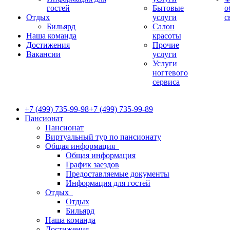
гостей
Бытовые
о
Отдых
услуги
с
Бильярд
Салон
Наша команда
красоты
Достижения
Прочие
Вакансии
услуги
Услуги
ногтевого
сервиса
+7 (499) 735-99-98
+7 (499) 735-99-89
Пансионат
Пансионат
Виртуальный тур по пансионату
Общая информация
Общая информация
График заездов
Предоставляемые документы
Информация для гостей
Отдых
Отдых
Бильярд
Наша команда
Достижения