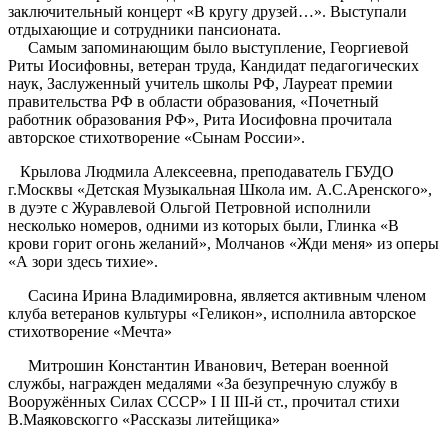
заключительный концерт «В кругу друзей…». Выступали
отдыхающие и сотрудники пансионата.
Самым запоминающим было выступление, Георгиевой
Риты Иосифовны, ветеран труда, Кандидат педагогических
наук, Заслуженный учитель школы РФ, Лауреат премии
правительства РФ в области образования, «Почетный
работник образования РФ», Рита Иосифовна прочитала
авторское стихотворение «Сынам России».
Крылова Людмила Алексеевна, преподаватель ГБУДО
г.Москвы «Детская Музыкальная Школа им. А.С.Аренского»,
в дуэте с Журавлевой Ольгой Петровной исполнили
несколько номеров, одними из которых были, Глинка «В
крови горит огонь желаний», Молчанов «Жди меня» из оперы
«А зори здесь тихие».
Сасина Ирина Владимировна, является активным членом
клуба ветеранов культуры «Геликон», исполнила авторское
стихотворение «Мечта»
Митрошин Константин Иванович, Ветеран военной
службы, награжден медалями «За безупречную службу в
Вооружённых Силах СССР» I II III-й ст., прочитал стихи
В.Маяковскогго «Рассказы литейщика»