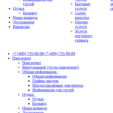
гостей
Бытовые
о
Отдых
услуги
с
Бильярд
Салон
Наша команда
красоты
Достижения
Прочие
Вакансии
услуги
Услуги
ногтевого
сервиса
+7 (499) 735-99-98
+7 (499) 735-99-89
Пансионат
Пансионат
Виртуальный тур по пансионату
Общая информация
Общая информация
График заездов
Предоставляемые документы
Информация для гостей
Отдых
Отдых
Бильярд
Наша команда
Достижения