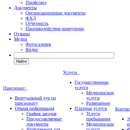
Профсоюз
Документы
Организационные документы
ФХД
Отчетность
Противодействие коррупции
Отзывы
Медиа
Фотогалерея
Видео
Найти
Услуги
Государственные
услуги
Пансионат
Медицинские
Виртуальный тур по
услуги
пансионату
Размещение
Общая информация
Платные услуги
Конта
График заездов
Услуги
Предоставляемые
пребывания
Э
документы
Медицинские
п
Информация для
услуги
Ф