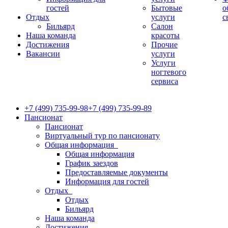
гостей
Бытовые
о
Отдых
услуги
с
Бильярд
Салон
Наша команда
красоты
Достижения
Прочие
Вакансии
услуги
Услуги
ногтевого
сервиса
+7 (499) 735-99-98
+7 (499) 735-99-89
Пансионат
Пансионат
Виртуальный тур по пансионату
Общая информация
Общая информация
График заездов
Предоставляемые документы
Информация для гостей
Отдых
Отдых
Бильярд
Наша команда
Достижения