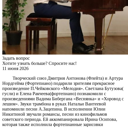
Задать вопрос
Хотите узнать больше? Спросите нас!
11 июня 2026
Творческий союз Дмитрия Антонова (Флейта) и Артура
Нордгейма (Фортепиано) подарили зрителям прекрасное
произведение П.Чейковского «Мелодия». Светлана Бутузова(
гусли) и Елена Ракчеева(фортепиано) познакомили с
произведениями Вадима Бибергана «Веснянка» и «Хоровод с
лешим». Звуки трамбона в руках Натальи Вантеевой
напомнили песни А.Зацепина. В исполнении Юлии
Никитиной звучали романсы, песни из кинофильмов
советского периода. Ей аккомпанировала Ирина Осипова,
которая также исполнила фортепианные зарисовки