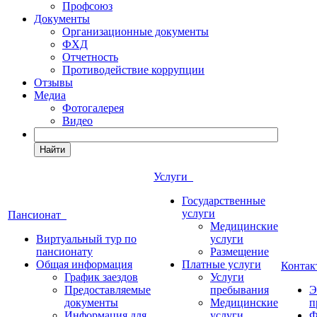
Профсоюз
Документы
Организационные документы
ФХД
Отчетность
Противодействие коррупции
Отзывы
Медиа
Фотогалерея
Видео
Найти
Услуги
Государственные
услуги
Пансионат
Медицинские
Виртуальный тур по
услуги
пансионату
Размещение
Общая информация
Платные услуги
Конта
График заездов
Услуги
Предоставляемые
пребывания
Э
документы
Медицинские
п
Информация для
услуги
Ф