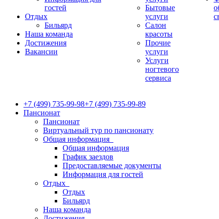
гостей
Бытовые
о
Отдых
услуги
с
Бильярд
Салон
Наша команда
красоты
Достижения
Прочие
Вакансии
услуги
Услуги
ногтевого
сервиса
+7 (499) 735-99-98
+7 (499) 735-99-89
Пансионат
Пансионат
Виртуальный тур по пансионату
Общая информация
Общая информация
График заездов
Предоставляемые документы
Информация для гостей
Отдых
Отдых
Бильярд
Наша команда
Достижения