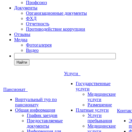
Профсоюз
Документы
Организационные документы
ФХД
Отчетность
Противодействие коррупции
Отзывы
Медиа
Фотогалерея
Видео
Найти
Услуги
Государственные
услуги
Пансионат
Медицинские
Виртуальный тур по
услуги
пансионату
Размещение
Общая информация
Платные услуги
Конта
График заездов
Услуги
Предоставляемые
пребывания
Э
документы
Медицинские
п
Информация для
услуги
Ф