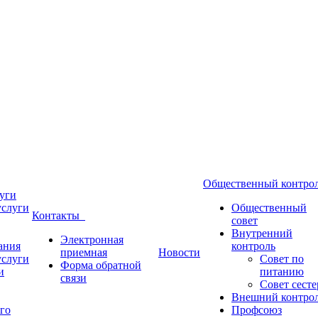
Общественный контр
уги
услуги
Общественный
Контакты
совет
Внутренний
Электронная
ания
контроль
приемная
Новости
услуги
Совет по
Форма обратной
и
питанию
связи
Совет сесте
Внешний контро
го
Профсоюз