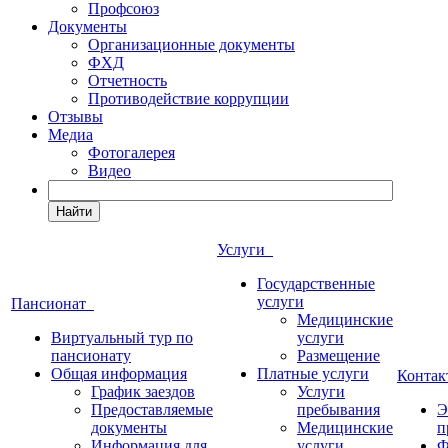
Профсоюз
Документы
Организационные документы
ФХД
Отчетность
Противодействие коррупции
Отзывы
Медиа
Фотогалерея
Видео
Найти
Услуги
Государственные
услуги
Пансионат
Медицинские
Виртуальный тур по
услуги
пансионату
Размещение
Общая информация
Платные услуги
Конта
График заездов
Услуги
Предоставляемые
пребывания
Э
документы
Медицинские
п
Информация для
услуги
Ф