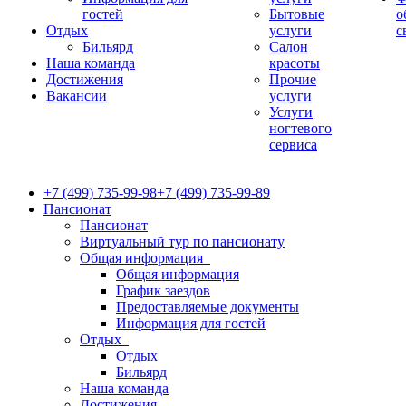
гостей
Бытовые
о
Отдых
услуги
с
Бильярд
Салон
Наша команда
красоты
Достижения
Прочие
Вакансии
услуги
Услуги
ногтевого
сервиса
+7 (499) 735-99-98
+7 (499) 735-99-89
Пансионат
Пансионат
Виртуальный тур по пансионату
Общая информация
Общая информация
График заездов
Предоставляемые документы
Информация для гостей
Отдых
Отдых
Бильярд
Наша команда
Достижения