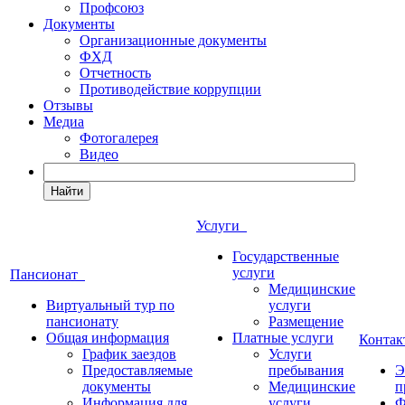
Профсоюз
Документы
Организационные документы
ФХД
Отчетность
Противодействие коррупции
Отзывы
Медиа
Фотогалерея
Видео
Найти
Услуги
Государственные
услуги
Пансионат
Медицинские
Виртуальный тур по
услуги
пансионату
Размещение
Общая информация
Платные услуги
Конта
График заездов
Услуги
Предоставляемые
пребывания
Э
документы
Медицинские
п
Информация для
услуги
Ф