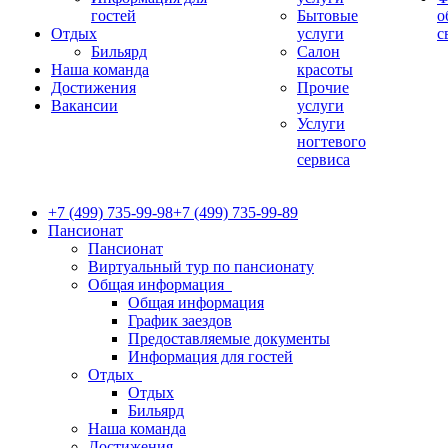
гостей
Бытовые
о
Отдых
услуги
с
Бильярд
Салон
Наша команда
красоты
Достижения
Прочие
Вакансии
услуги
Услуги
ногтевого
сервиса
+7 (499) 735-99-98
+7 (499) 735-99-89
Пансионат
Пансионат
Виртуальный тур по пансионату
Общая информация
Общая информация
График заездов
Предоставляемые документы
Информация для гостей
Отдых
Отдых
Бильярд
Наша команда
Достижения