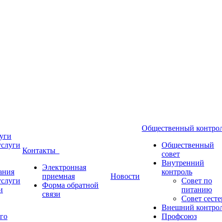
Общественный контр
уги
услуги
Общественный
Контакты
совет
Внутренний
Электронная
ания
контроль
приемная
Новости
услуги
Совет по
Форма обратной
и
питанию
связи
Совет сесте
Внешний контро
го
Профсоюз