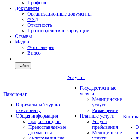
Профсоюз
Документы
Организационные документы
ФХД
Отчетность
Противодействие коррупции
Отзывы
Медиа
Фотогалерея
Видео
Найти
Услуги
Государственные
услуги
Пансионат
Медицинские
Виртуальный тур по
услуги
пансионату
Размещение
Общая информация
Платные услуги
Конта
График заездов
Услуги
Предоставляемые
пребывания
Э
документы
Медицинские
п
Информация для
услуги
Ф