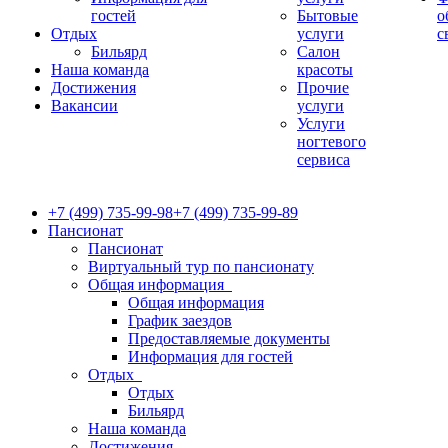
гостей
Бытовые
о
Отдых
услуги
с
Бильярд
Салон
Наша команда
красоты
Достижения
Прочие
Вакансии
услуги
Услуги
ногтевого
сервиса
+7 (499) 735-99-98
+7 (499) 735-99-89
Пансионат
Пансионат
Виртуальный тур по пансионату
Общая информация
Общая информация
График заездов
Предоставляемые документы
Информация для гостей
Отдых
Отдых
Бильярд
Наша команда
Достижения