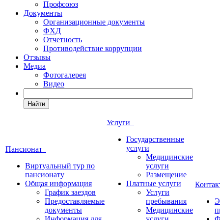
Профсоюз
Документы
Организационные документы
ФХД
Отчетность
Противодействие коррупции
Отзывы
Медиа
Фотогалерея
Видео
Найти
Услуги
Государственные
услуги
Пансионат
Медицинские
Виртуальный тур по
услуги
пансионату
Размещение
Общая информация
Платные услуги
Конта
График заездов
Услуги
Предоставляемые
пребывания
Э
документы
Медицинские
п
Информация для
услуги
Ф