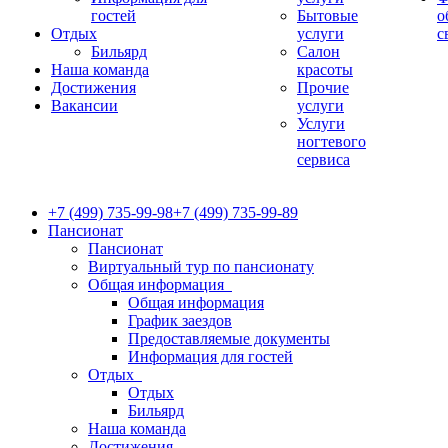
гостей
Бытовые
о
Отдых
услуги
с
Бильярд
Салон
Наша команда
красоты
Достижения
Прочие
Вакансии
услуги
Услуги
ногтевого
сервиса
+7 (499) 735-99-98
+7 (499) 735-99-89
Пансионат
Пансионат
Виртуальный тур по пансионату
Общая информация
Общая информация
График заездов
Предоставляемые документы
Информация для гостей
Отдых
Отдых
Бильярд
Наша команда
Достижения