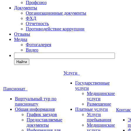
Профсоюз
Документы
Организационные документы
ФХД
Отчетность
Противодействие коррупции
Отзывы
Медиа
Фотогалерея
Видео
Найти
Услуги
Государственные
услуги
Пансионат
Медицинские
Виртуальный тур по
услуги
пансионату
Размещение
Общая информация
Платные услуги
Конта
График заездов
Услуги
Предоставляемые
пребывания
Э
документы
Медицинские
п
Информация для
услуги
Ф