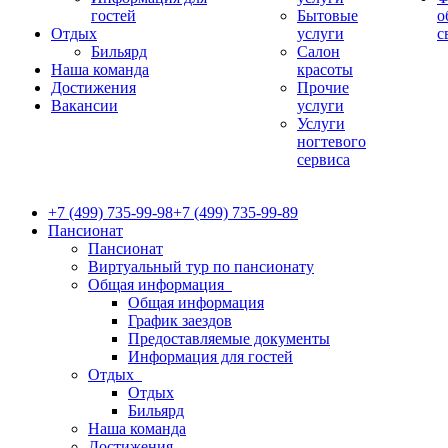
гостей
Бытовые
о
Отдых
услуги
с
Бильярд
Салон
Наша команда
красоты
Достижения
Прочие
Вакансии
услуги
Услуги
ногтевого
сервиса
+7 (499) 735-99-98
+7 (499) 735-99-89
Пансионат
Пансионат
Виртуальный тур по пансионату
Общая информация
Общая информация
График заездов
Предоставляемые документы
Информация для гостей
Отдых
Отдых
Бильярд
Наша команда
Достижения