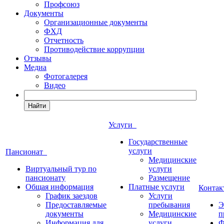
Профсоюз
Документы
Организационные документы
ФХД
Отчетность
Противодействие коррупции
Отзывы
Медиа
Фотогалерея
Видео
Найти
Услуги
Государственные
услуги
Пансионат
Медицинские
Виртуальный тур по
услуги
пансионату
Размещение
Общая информация
Платные услуги
Конта
График заездов
Услуги
Предоставляемые
пребывания
Э
документы
Медицинские
п
Информация для
услуги
Ф