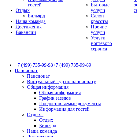
гостей
Бытовые
о
Отдых
услуги
с
Бильярд
Салон
Наша команда
красоты
Достижения
Прочие
Вакансии
услуги
Услуги
ногтевого
сервиса
+7 (499) 735-99-98
+7 (499) 735-99-89
Пансионат
Пансионат
Виртуальный тур по пансионату
Общая информация
Общая информация
График заездов
Предоставляемые документы
Информация для гостей
Отдых
Отдых
Бильярд
Наша команда
Достижения