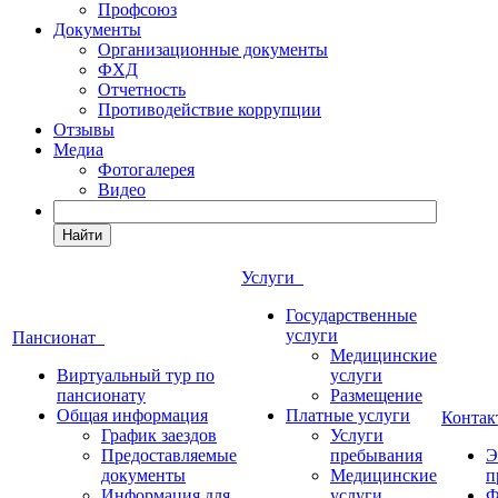
Профсоюз
Документы
Организационные документы
ФХД
Отчетность
Противодействие коррупции
Отзывы
Медиа
Фотогалерея
Видео
Найти
Услуги
Государственные
услуги
Пансионат
Медицинские
Виртуальный тур по
услуги
пансионату
Размещение
Общая информация
Платные услуги
Конта
График заездов
Услуги
Предоставляемые
пребывания
Э
документы
Медицинские
п
Информация для
услуги
Ф