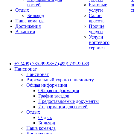
гостей
Бытовые
о
Отдых
услуги
с
Бильярд
Салон
Наша команда
красоты
Достижения
Прочие
Вакансии
услуги
Услуги
ногтевого
сервиса
+7 (499) 735-99-98
+7 (499) 735-99-89
Пансионат
Пансионат
Виртуальный тур по пансионату
Общая информация
Общая информация
График заездов
Предоставляемые документы
Информация для гостей
Отдых
Отдых
Бильярд
Наша команда
Достижения