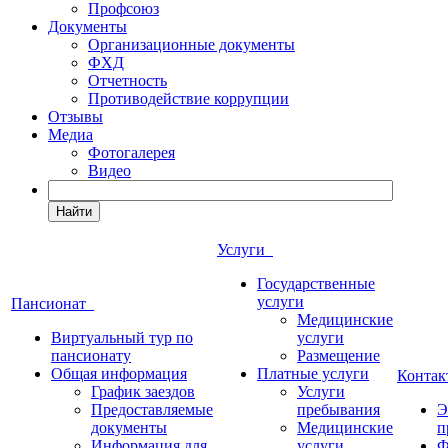
Профсоюз
Документы
Организационные документы
ФХД
Отчетность
Противодействие коррупции
Отзывы
Медиа
Фотогалерея
Видео
Найти
Услуги
Государственные
услуги
Пансионат
Медицинские
Виртуальный тур по
услуги
пансионату
Размещение
Общая информация
Платные услуги
Конта
График заездов
Услуги
Предоставляемые
пребывания
Э
документы
Медицинские
п
Информация для
услуги
Ф