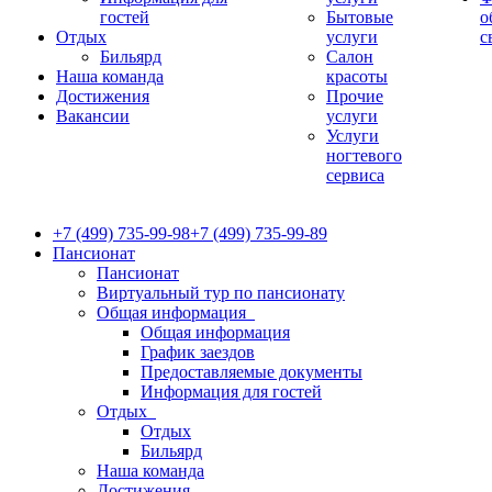
гостей
Бытовые
о
Отдых
услуги
с
Бильярд
Салон
Наша команда
красоты
Достижения
Прочие
Вакансии
услуги
Услуги
ногтевого
сервиса
+7 (499) 735-99-98
+7 (499) 735-99-89
Пансионат
Пансионат
Виртуальный тур по пансионату
Общая информация
Общая информация
График заездов
Предоставляемые документы
Информация для гостей
Отдых
Отдых
Бильярд
Наша команда
Достижения