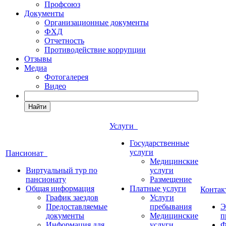
Профсоюз
Документы
Организационные документы
ФХД
Отчетность
Противодействие коррупции
Отзывы
Медиа
Фотогалерея
Видео
Найти
Услуги
Государственные
услуги
Пансионат
Медицинские
Виртуальный тур по
услуги
пансионату
Размещение
Общая информация
Платные услуги
Конта
График заездов
Услуги
Предоставляемые
пребывания
Э
документы
Медицинские
п
Информация для
услуги
Ф