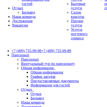
гостей
Бытовые
о
Отдых
услуги
с
Бильярд
Салон
Наша команда
красоты
Достижения
Прочие
Вакансии
услуги
Услуги
ногтевого
сервиса
+7 (499) 735-99-98
+7 (499) 735-99-89
Пансионат
Пансионат
Виртуальный тур по пансионату
Общая информация
Общая информация
График заездов
Предоставляемые документы
Информация для гостей
Отдых
Отдых
Бильярд
Наша команда
Достижения