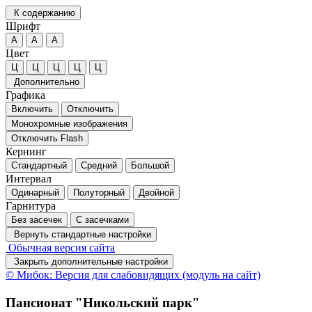
К содержанию
Шрифт
А
А
А
Цвет
Ц
Ц
Ц
Ц
Ц
Дополнительно
Графика
Включить
Отключить
Монохромные изображения
Отключить Flash
Кернинг
Стандартный
Средний
Большой
Интервал
Одинарный
Полуторный
Двойной
Гарнитура
Без засечек
С засечками
Вернуть стандартные настройки
Обычная версия сайта
Закрыть дополнительные настройки
© Мибок: Версия для слабовидящих (модуль на сайт)
Пансионат "Никольский парк"