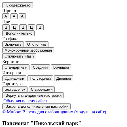
К содержанию
Шрифт
А
А
А
Цвет
Ц
Ц
Ц
Ц
Ц
Дополнительно
Графика
Включить
Отключить
Монохромные изображения
Отключить Flash
Кернинг
Стандартный
Средний
Большой
Интервал
Одинарный
Полуторный
Двойной
Гарнитура
Без засечек
С засечками
Вернуть стандартные настройки
Обычная версия сайта
Закрыть дополнительные настройки
© Мибок: Версия для слабовидящих (модуль на сайт)
Пансионат "Никольский парк"