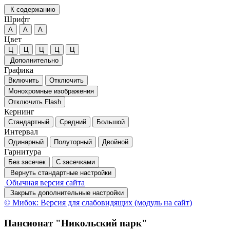
К содержанию
Шрифт
А
А
А
Цвет
Ц
Ц
Ц
Ц
Ц
Дополнительно
Графика
Включить
Отключить
Монохромные изображения
Отключить Flash
Кернинг
Стандартный
Средний
Большой
Интервал
Одинарный
Полуторный
Двойной
Гарнитура
Без засечек
С засечками
Вернуть стандартные настройки
Обычная версия сайта
Закрыть дополнительные настройки
© Мибок: Версия для слабовидящих (модуль на сайт)
Пансионат "Никольский парк"