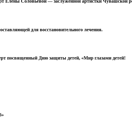
церт Елены Соловьёвой — заслуженной артистки Чувашской р
 составляющей для восстановительного лечения.
нцерт посвященный Дню защиты детей, «Мир глазами детей!
б»