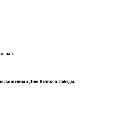
емена!»
», посвященный Дню Великой Победы,