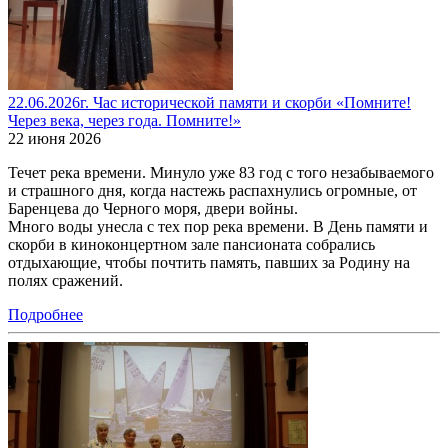
22.06.2026г. Час исторической памяти и скорби «Помните!
Через века, через года. Помните!»
22 июня 2026
Течет река времени. Минуло уже 83 год с того незабываемого
и страшного дня, когда настежь распахнулись огромные, от
Баренцева до Черного моря, двери войны.
Много воды унесла с тех пор река времени. В День памяти и
скорби в киноконцертном зале пансионата собрались
отдыхающие, чтобы почтить память, павших за Родину на
полях сражений.
Подробнее