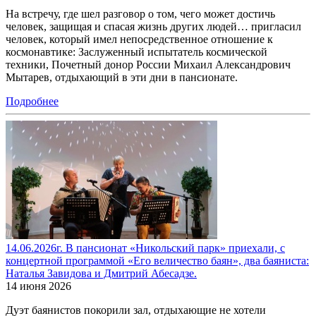
На встречу, где шел разговор о том, чего может достичь
человек, защищая и спасая жизнь других людей… пригласил
человек, который имел непосредственное отношение к
космонавтике: Заслуженный испытатель космической
техники, Почетный донор России Михаил Александрович
Мытарев, отдыхающий в эти дни в пансионате.
Подробнее
14.06.2026г. В пансионат «Никольский парк» приехали, с
концертной программой «Его величество баян», два баяниста:
Наталья Завидова и Дмитрий Абесадзе.
14 июня 2026
Дуэт баянистов покорили зал, отдыхающие не хотели