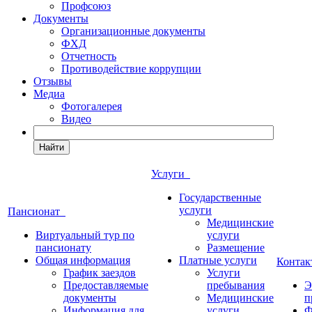
Профсоюз
Документы
Организационные документы
ФХД
Отчетность
Противодействие коррупции
Отзывы
Медиа
Фотогалерея
Видео
Найти
Услуги
Государственные
услуги
Пансионат
Медицинские
Виртуальный тур по
услуги
пансионату
Размещение
Общая информация
Платные услуги
Конта
График заездов
Услуги
Предоставляемые
пребывания
Э
документы
Медицинские
п
Информация для
услуги
Ф