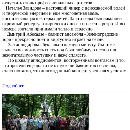
отпускать столь профессиональных артистов.
Наталья Завидова – настоящий лидер с неиссякаемой волей
и творческой энергией и еще многодетная мама,
воспитывающая шестерых детей. За эти годы был накоплен
огромный репертуар лирических песен и песен – ретро. И все
номера зрители принимали тепло и сердечно.
Дмитрий Абесадзе - баянист ансамбля «Зеленоградские
зори» прекрасно поет и виртуозно играет на баяне.
Зал аплодировал буквально каждую минуту. Им тоже
выпала возможность спеть под баян любимую песню или
зажигательную частушку и даже сплясать.
По шквалу аплодисментов, восторженным возгласам и то,
что зрители еще долго не отпускали баянистов со сцены,
стало понятно, что долгожданный концерт увенчался успехом.
Подробнее