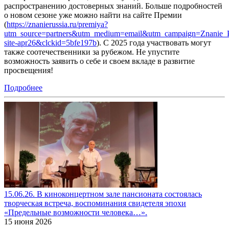
распространению достоверных знаний. Больше подробностей
о новом сезоне уже можно найти на сайте Премии
(
https://znanierussia.ru/premiya?
utm_source=partners&utm_medium=email&utm_campaign=Znanie_P
site-apr26&clckid=5bfe197b
). С 2025 года участвовать могут
также соотечественники за рубежом. Не упустите
возможность заявить о себе и своем вкладе в развитие
просвещения!
Подробнее
15.06.26. В киноконцертном зале пансионата состоялась
творческая встреча, воспоминания свидетеля эпохи
«Предельные возможности человека…».
15 июня 2026