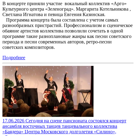
В концерте приняли участие вокальный коллектив «Арго»
Культурного центра «Зеленоград». Маргарита Котельникова ,
Светлана Игнатова и певица Евгения Казинская.
Программа концерта была составлена с учетом самых
разнообразных пристрастий. Профессионализм и сценическое
обаяние артистов коллектива позволили сочетать в одной
программе такие разноплановые жанры как песни советского
периода и песни современных авторов, ретро-песни
советских композиторов.
Подробнее
17.06.2026 Сегодня на сцене пансионата состоялся концерт
ансамбля восточных танцев танцевального коллектива
«Баядера» Центра Московского долголетия «Силино»,