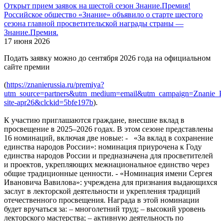
Открыт прием заявок на шестой сезон Знание.Премия!
Российское общество «Знание» объявило о старте шестого
сезона главной просветительской награды страны —
Знание.Премия.
17 июня 2026
Подать заявку можно до сентября 2026 года на официальном
сайте премии
(
https://znanierussia.ru/premiya?
utm_source=partners&utm_medium=email&utm_campaign=Znanie_P
site-apr26&clckid=5bfe197b
).
К участию приглашаются граждане, внесшие вклад в
просвещение в 2025–2026 годах. В этом сезоне представлены
16 номинаций, включая две новые: - «За вклад в сохранение
единства народов России»: номинация приурочена к Году
единства народов России и предназначена для просветителей
и проектов, укрепляющих межнациональное единство через
общие традиционные ценности. - «Номинация имени Сергея
Ивановича Вавилова»: учреждена для признания выдающихся
заслуг в лекторской деятельности и укрепления традиций
отечественного просвещения. Награда в этой номинации
будет вручаться за: – многолетний труд; – высокий уровень
лекторского мастерства; – активную деятельность по