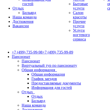
гостей
Бытовые
о
Отдых
услуги
с
Бильярд
Салон
Наша команда
красоты
Достижения
Прочие
Вакансии
услуги
Услуги
ногтевого
сервиса
+7 (499) 735-99-98
+7 (499) 735-99-89
Пансионат
Пансионат
Виртуальный тур по пансионату
Общая информация
Общая информация
График заездов
Предоставляемые документы
Информация для гостей
Отдых
Отдых
Бильярд
Наша команда
Достижения