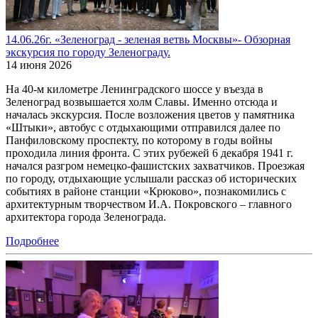
14.06.26г. «Зеленоград - зеленая ветвь Москвы»- Обзорная
экскурсия по городу Зеленограду.
14 июня 2026
На 40-м километре Ленинградского шоссе у въезда в
Зеленоград возвышается холм Славы. Именно отсюда и
началась экскурсия. После возложения цветов у памятника
«Штыки», автобус с отдыхающими отправился далее по
Панфиловскому проспекту, по которому в годы войны
проходила линия фронта. С этих рубежей 6 декабря 1941 г.
начался разгром немецко-фашистских захватчиков. Проезжая
по городу, отдыхающие услышали рассказ об исторических
событиях в районе станции «Крюково», познакомились с
архитектурным творчеством И.А. Покровского – главного
архитектора города Зеленограда.
Подробнее