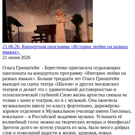
21.06.26. Концертная программа «Истории любви на разных
языках».
21 июня 2026
Ольга Гринштейн - Берестенко пригласила отдыхающих
пансионата на концертную программу «Имтории любви на
разных языках». Больше тридцати лет Ольга Гринштейн
выходит на сцену театра «Шалом» и других московских
театров и делает это с удивительной достоверностью и
психологической глубиной.Свою жизнь артистка связала не
только с кино и театром, но и с музыкой. Она окончила
музыкальную школу по классу фортепиано, дирижёрско-
хоровое отделение в Музыкальном училище имени Гнесиных,
вокальное – в Российской академии музыки. Услышать её
волшебный голос можно на творческих вечерах и бенефисах!
Зрители долго не хотели уходить из зала, было много добрых
слов и пожеланий радости в жизни, здоровья, новых