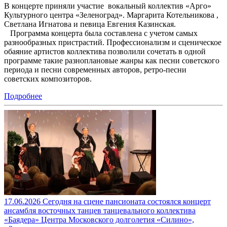
В концерте приняли участие вокальный коллектив «Арго»
Культурного центра «Зеленоград». Маргарита Котельникова ,
Светлана Игнатова и певица Евгения Казинская.
Программа концерта была составлена с учетом самых
разнообразных пристрастий. Профессионализм и сценическое
обаяние артистов коллектива позволили сочетать в одной
программе такие разноплановые жанры как песни советского
периода и песни современных авторов, ретро-песни
советских композиторов.
Подробнее
17.06.2026 Сегодня на сцене пансионата состоялся концерт
ансамбля восточных танцев танцевального коллектива
«Баядера» Центра Московского долголетия «Силино»,