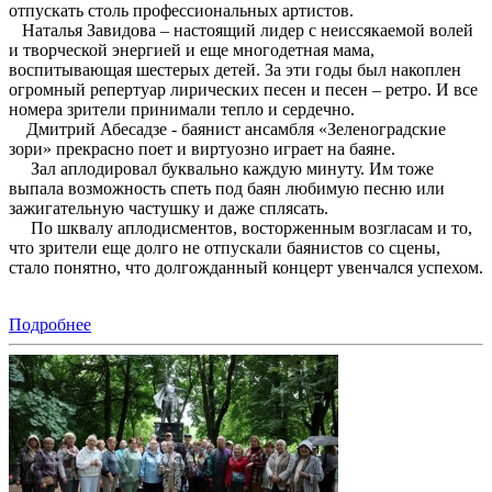
отпускать столь профессиональных артистов.
Наталья Завидова – настоящий лидер с неиссякаемой волей
и творческой энергией и еще многодетная мама,
воспитывающая шестерых детей. За эти годы был накоплен
огромный репертуар лирических песен и песен – ретро. И все
номера зрители принимали тепло и сердечно.
Дмитрий Абесадзе - баянист ансамбля «Зеленоградские
зори» прекрасно поет и виртуозно играет на баяне.
Зал аплодировал буквально каждую минуту. Им тоже
выпала возможность спеть под баян любимую песню или
зажигательную частушку и даже сплясать.
По шквалу аплодисментов, восторженным возгласам и то,
что зрители еще долго не отпускали баянистов со сцены,
стало понятно, что долгожданный концерт увенчался успехом.
Подробнее