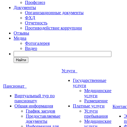
Профсоюз
Документы
Организационные документы
ФХД
Отчетность
Противодействие коррупции
Отзывы
Медиа
Фотогалерея
Видео
Найти
Услуги
Государственные
услуги
Пансионат
Медицинские
Виртуальный тур по
услуги
пансионату
Размещение
Общая информация
Платные услуги
Конта
График заездов
Услуги
Предоставляемые
пребывания
Э
документы
Медицинские
п
Информация для
услуги
Ф