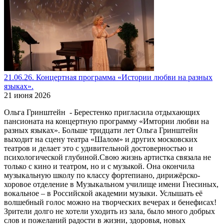
21.06.26. Концертная программа «Истории любви на разных
языках».
21 июня 2026
Ольга Гринштейн - Берестенко пригласила отдыхающих
пансионата на концертную программу «Имтории любви на
разных языках». Больше тридцати лет Ольга Гринштейн
выходит на сцену театра «Шалом» и других московских
театров и делает это с удивительной достоверностью и
психологической глубиной.Свою жизнь артистка связала не
только с кино и театром, но и с музыкой. Она окончила
музыкальную школу по классу фортепиано, дирижёрско-
хоровое отделение в Музыкальном училище имени Гнесиных,
вокальное – в Российской академии музыки. Услышать её
волшебный голос можно на творческих вечерах и бенефисах!
Зрители долго не хотели уходить из зала, было много добрых
слов и пожеланий радости в жизни, здоровья, новых