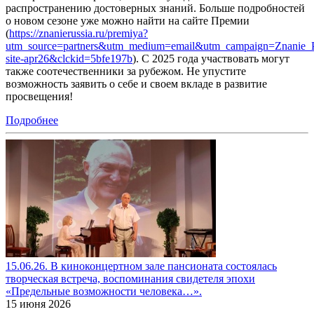
распространению достоверных знаний. Больше подробностей
о новом сезоне уже можно найти на сайте Премии
(
https://znanierussia.ru/premiya?
utm_source=partners&utm_medium=email&utm_campaign=Znanie_P
site-apr26&clckid=5bfe197b
). С 2025 года участвовать могут
также соотечественники за рубежом. Не упустите
возможность заявить о себе и своем вкладе в развитие
просвещения!
Подробнее
15.06.26. В киноконцертном зале пансионата состоялась
творческая встреча, воспоминания свидетеля эпохи
«Предельные возможности человека…».
15 июня 2026