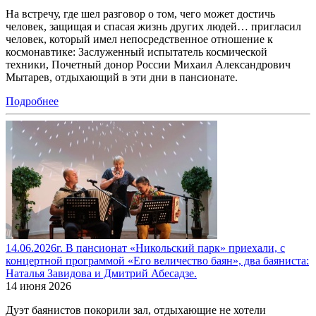
На встречу, где шел разговор о том, чего может достичь
человек, защищая и спасая жизнь других людей… пригласил
человек, который имел непосредственное отношение к
космонавтике: Заслуженный испытатель космической
техники, Почетный донор России Михаил Александрович
Мытарев, отдыхающий в эти дни в пансионате.
Подробнее
14.06.2026г. В пансионат «Никольский парк» приехали, с
концертной программой «Его величество баян», два баяниста:
Наталья Завидова и Дмитрий Абесадзе.
14 июня 2026
Дуэт баянистов покорили зал, отдыхающие не хотели