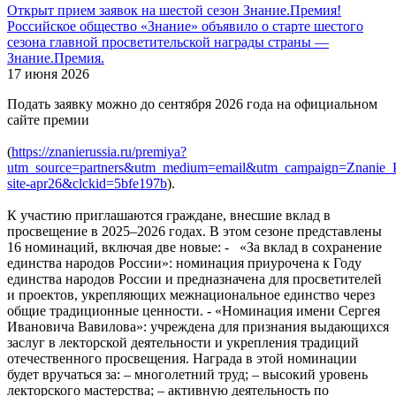
Открыт прием заявок на шестой сезон Знание.Премия!
Российское общество «Знание» объявило о старте шестого
сезона главной просветительской награды страны —
Знание.Премия.
17 июня 2026
Подать заявку можно до сентября 2026 года на официальном
сайте премии
(
https://znanierussia.ru/premiya?
utm_source=partners&utm_medium=email&utm_campaign=Znanie_P
site-apr26&clckid=5bfe197b
).
К участию приглашаются граждане, внесшие вклад в
просвещение в 2025–2026 годах. В этом сезоне представлены
16 номинаций, включая две новые: - «За вклад в сохранение
единства народов России»: номинация приурочена к Году
единства народов России и предназначена для просветителей
и проектов, укрепляющих межнациональное единство через
общие традиционные ценности. - «Номинация имени Сергея
Ивановича Вавилова»: учреждена для признания выдающихся
заслуг в лекторской деятельности и укрепления традиций
отечественного просвещения. Награда в этой номинации
будет вручаться за: – многолетний труд; – высокий уровень
лекторского мастерства; – активную деятельность по