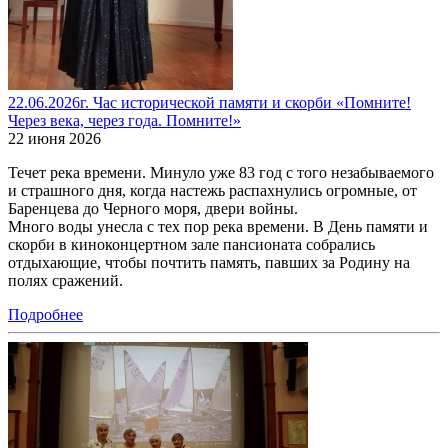
22.06.2026г. Час исторической памяти и скорби «Помните!
Через века, через года. Помните!»
22 июня 2026
Течет река времени. Минуло уже 83 год с того незабываемого
и страшного дня, когда настежь распахнулись огромные, от
Баренцева до Черного моря, двери войны.
Много воды унесла с тех пор река времени. В День памяти и
скорби в киноконцертном зале пансионата собрались
отдыхающие, чтобы почтить память, павших за Родину на
полях сражений.
Подробнее