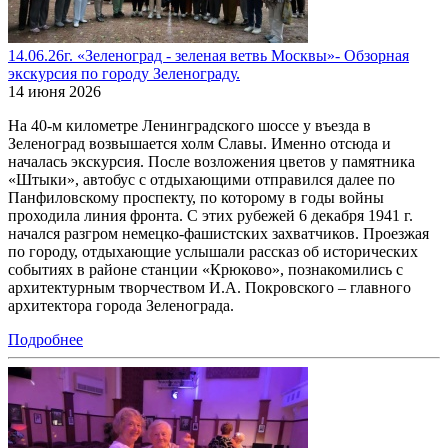
14.06.26г. «Зеленоград - зеленая ветвь Москвы»- Обзорная
экскурсия по городу Зеленограду.
14 июня 2026
На 40-м километре Ленинградского шоссе у въезда в
Зеленоград возвышается холм Славы. Именно отсюда и
началась экскурсия. После возложения цветов у памятника
«Штыки», автобус с отдыхающими отправился далее по
Панфиловскому проспекту, по которому в годы войны
проходила линия фронта. С этих рубежей 6 декабря 1941 г.
начался разгром немецко-фашистских захватчиков. Проезжая
по городу, отдыхающие услышали рассказ об исторических
событиях в районе станции «Крюково», познакомились с
архитектурным творчеством И.А. Покровского – главного
архитектора города Зеленограда.
Подробнее