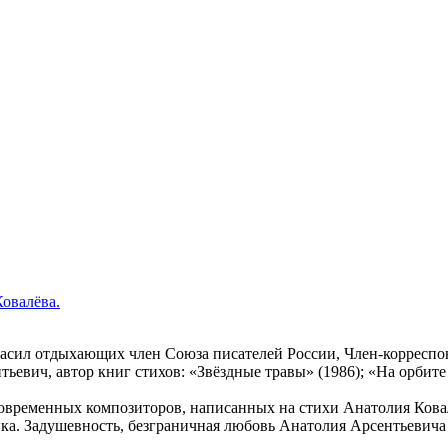
Ковалёва.
гласил отдыхающих член Союза писателей России, Член-корреспо
евич, автор книг стихов: «Звёздные травы» (1986); «На орбите 
современных композиторов, написанных на стихи Анатолия Кова
ка. Задушевность, безграничная любовь Анатолия Арсентьевича к