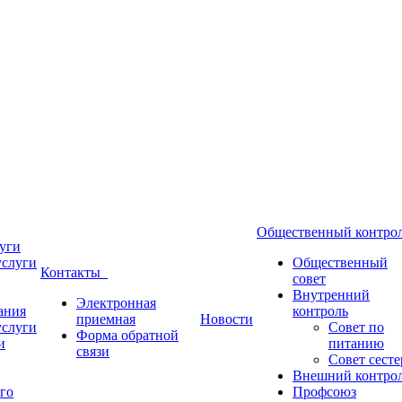
Общественный контр
уги
услуги
Общественный
Контакты
совет
Внутренний
Электронная
ания
контроль
приемная
Новости
услуги
Совет по
Форма обратной
и
питанию
связи
Совет сесте
Внешний контро
го
Профсоюз