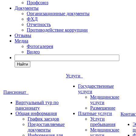
Профсоюз
Документы
Организационные документы
ФХД
Отчетность
Противодействие коррупции
Отзывы
Медиа
Фотогалерея
Видео
Найти
Услуги
Государственные
услуги
Пансионат
Медицинские
Виртуальный тур по
услуги
пансионату
Размещение
Общая информация
Платные услуги
Конта
График заездов
Услуги
Предоставляемые
пребывания
Э
документы
Медицинские
п
Информация для
услуги
Ф