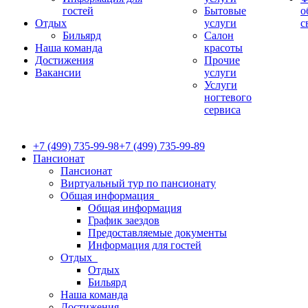
гостей
Бытовые
о
Отдых
услуги
с
Бильярд
Салон
Наша команда
красоты
Достижения
Прочие
Вакансии
услуги
Услуги
ногтевого
сервиса
+7 (499) 735-99-98
+7 (499) 735-99-89
Пансионат
Пансионат
Виртуальный тур по пансионату
Общая информация
Общая информация
График заездов
Предоставляемые документы
Информация для гостей
Отдых
Отдых
Бильярд
Наша команда
Достижения