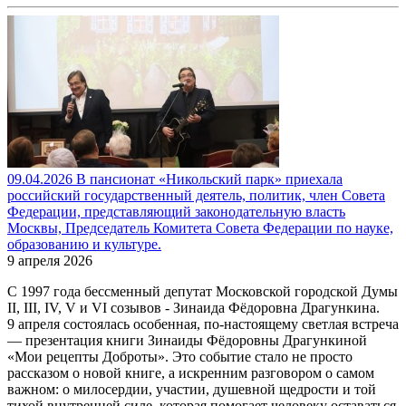
09.04.2026 В пансионат «Никольский парк» приехала
российский государственный деятель, политик, член Совета
Федерации, представляющий законодательную власть
Москвы, Председатель Комитета Совета Федерации по науке,
образованию и культуре.
9 апреля 2026
С 1997 года бессменный депутат Московской городской Думы
II, III, IV, V и VI созывов - Зинаида Фёдоровна Драгункина.
9 апреля состоялась особенная, по-настоящему светлая встреча
— презентация книги Зинаиды Фёдоровны Драгункиной
«Мои рецепты Доброты». Это событие стало не просто
рассказом о новой книге, а искренним разговором о самом
важном: о милосердии, участии, душевной щедрости и той
тихой внутренней силе, которая помогает человеку оставаться