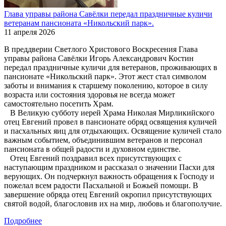
Глава управы района Савёлки передал праздничные куличи
ветеранам пансионата «Никольский парк».
11 апреля 2026
В преддверии Светлого Христового Воскресения Глава
управы района Савёлки Игорь Александрович Костин
передал праздничные куличи для ветеранов, проживающих в
пансионате «Никольский парк». Этот жест стал символом
заботы и внимания к старшему поколению, которое в силу
возраста или состояния здоровья не всегда может
самостоятельно посетить Храм.
В Великую субботу иерей Храма Николая Мирликийского
отец Евгений провел в пансионате обряд освящения куличей
и пасхальных яиц для отдыхающих. Освящение куличей стало
важным событием, объединившим ветеранов и персонал
пансионата в общей радости и духовном единстве.
Отец Евгений поздравил всех присутствующих с
наступающим праздником и рассказал о значении Пасхи для
верующих. Он подчеркнул важность обращения к Господу и
пожелал всем радости Пасхальной и Божьей помощи. В
завершение обряда отец Евгений окропил присутствующих
святой водой, благословив их на мир, любовь и благополучие.
Подробнее