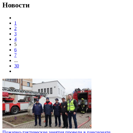
Новости
1
2
3
4
5
6
7
...
30
Пожарно-тактические занятия провели в пансионате