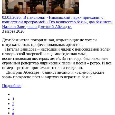
03.03.2026г В пансионат «Никольский парк» приехали, с
концертной программой «Его величество баян», два баяниста:
Наталья Завидова и Дмитрий Абесадзе.
3 марта 2026
Дуэт баянистов покорили зал, отдыхающие не хотели
отпускать столь профессиональных артистов.
Наталья Завидова – настоящий лидер с неиссякаемой волей
и творческой энергией и еще многодетная мама,
воспитывающая шестерых детей. За эти годы был накоплен
огромный репертуар лирических песен и песен – ретро. И все
номера зрители принимали тепло и сердечно.
Дмитрий Абесадзе - баянист ансамбля «Зеленоградские
зори» прекрасно поет и виртуозно играет на баяне.
Подробнее
1
2
3
4