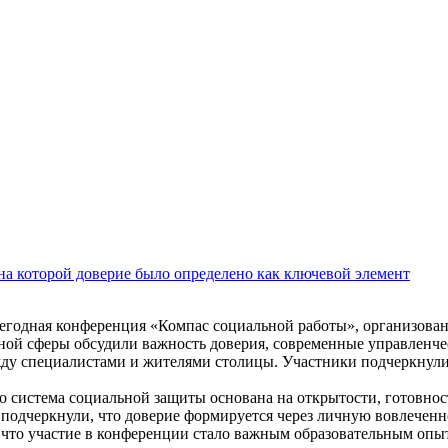
на которой доверие было определено как ключевой элемент
егодная конференция «Компас социальной работы», организова
ьной сферы обсудили важность доверия, современные управленч
жду специалистами и жителями столицы. Участники подчеркнули
 система социальной защиты основана на открытости, готовно
подчеркнули, что доверие формируется через личную вовлеченно
 что участие в конференции стало важным образовательным опы