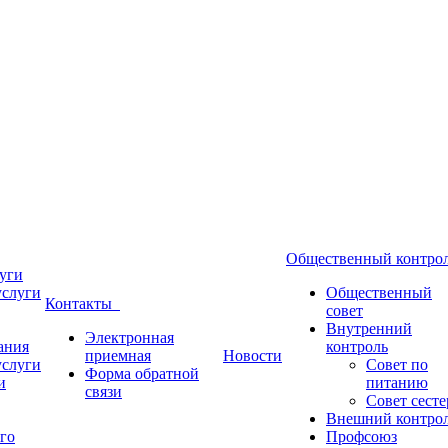
Общественный контр
уги
услуги
Общественный
Контакты
совет
Внутренний
Электронная
ания
контроль
приемная
Новости
услуги
Совет по
Форма обратной
и
питанию
связи
Совет сесте
Внешний контро
го
Профсоюз