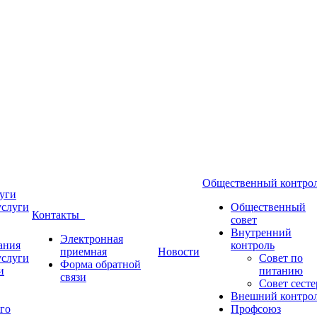
Общественный контр
уги
услуги
Общественный
Контакты
совет
Внутренний
Электронная
ания
контроль
приемная
Новости
услуги
Совет по
Форма обратной
и
питанию
связи
Совет сесте
Внешний контро
го
Профсоюз