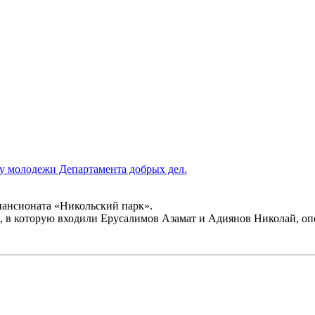
лу молодежи Департамента добрых дел.
пансионата «Никольский парк».
 которую входили Ерусалимов Азамат и Адиянов Николай, опер